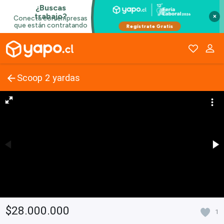
×
Scoop 2 yardas
$28.000.000
1