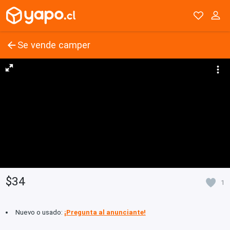
Se vende camper
$34
1
Nuevo o usado:
¡Pregunta al anunciante!