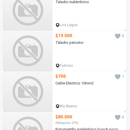
Taladro inalámbrico
Los Lagos
$19.000
0
Taladro percutor
Futrono
$700
1
Cable Eléctrico 10mm2
Río Bueno
$80.000
0
(Rebajado 27%)
Rotomartillo inalámbrico bosch poco