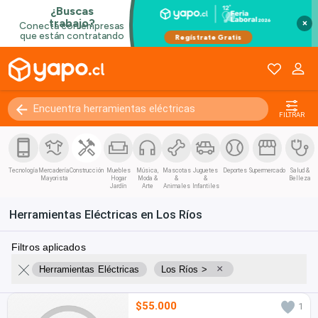
×
FILTRAR
Tecnología
Mercadería
Construcción
Muebles
Música,
Mascotas
Juguetes
Deportes
Supermercado
Salud &
Mayorista
Hogar
Moda &
&
&
Belleza
Jardín
Arte
Animales
Infantiles
Herramientas Eléctricas en Los Ríos
Filtros aplicados
×
Herramientas Eléctricas
Los Ríos >
$55.000
1