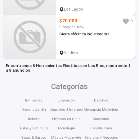
Los Lagos
$70.000
0
(Rebajado 18%)
Sierra eléctrica Ingleteadora
Valdivia
Encontramos 8 Herramientas Eléctricas en Los Ríos, mostrando 1
a 8 anuncios
Categorías
Inmuebles
Educación
Deportes
Hogar y Jardín
Juguetes & Infantes
Mercancía Mayorista
Belleza
Empleos en Chile
Mascotas
Autos y Vehículos
Tecnología
Construcción
Yates & Barcos
Música Moda Arte
Servicios y Negocios