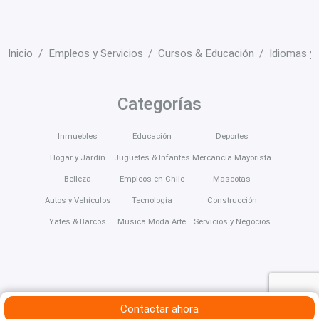
Inicio
Empleos y Servicios
Cursos & Educación
Idiomas y
Categorías
Inmuebles
Educación
Deportes
Hogar y Jardín
Juguetes & Infantes
Mercancía Mayorista
Belleza
Empleos en Chile
Mascotas
Autos y Vehículos
Tecnología
Construcción
Yates & Barcos
Música Moda Arte
Servicios y Negocios
Contactar ahora