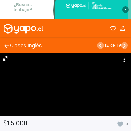
×
Clases inglés
12 de 19
$15.000
0