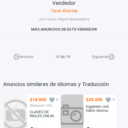
Vendedor
Tarek Khattab
Las Condes, Región Metropolitana
MÁS ANUNCIOS DE ESTE VENDEDOR
Anterior
13 de 19
Siguiente
Anuncios similares de Idiomas y Traducción
$18.000
$20.000
0
0
(Rebajado 10%)
Ingeniero civil,
hablo idioma
CLASES DE
Chino, espanol,
INGLES ONLINE
ingles
Y
PRESENCIALES,
TRADUCCIONES