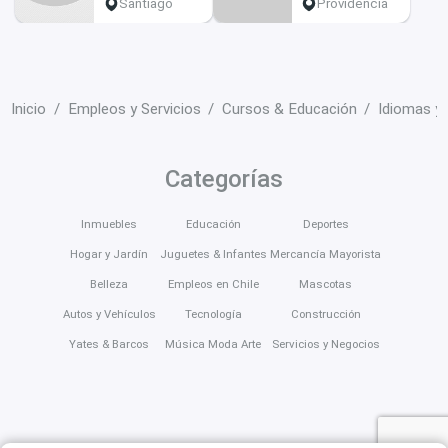
Santiago
Providencia
Inicio
Empleos y Servicios
Cursos & Educación
Idiomas y
Categorías
Inmuebles
Educación
Deportes
Hogar y Jardín
Juguetes & Infantes
Mercancía Mayorista
Belleza
Empleos en Chile
Mascotas
Autos y Vehículos
Tecnología
Construcción
Yates & Barcos
Música Moda Arte
Servicios y Negocios