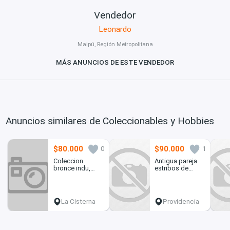
Vendedor
Leonardo
Maipú, Región Metropolitana
MÁS ANUNCIOS DE ESTE VENDEDOR
Anuncios similares de Coleccionables y Hobbies
$80.000
$90.000
0
1
Coleccion
Antigua pareja
bronce indu,
estribos de
esmaltado buen
bronce bronce
porte
impecable
La Cisterna
Providencia