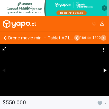
×
Drone mavic mini + Tablet A7 Lite + Radio
166 de 1200
$550.000
2