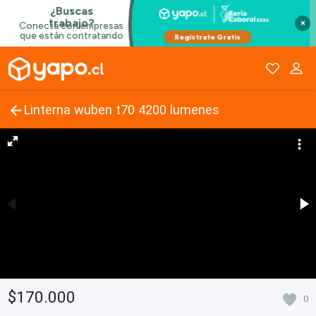
×
Linterna wuben t70 4200 lumenes
$170.000
0