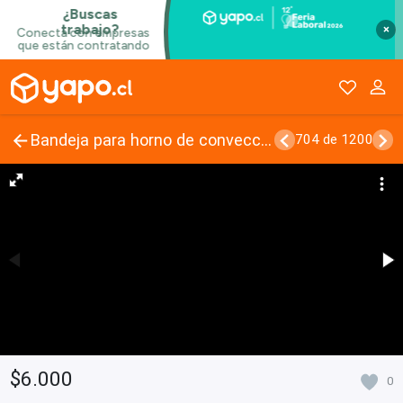
×
Bandeja para horno de convección o enfriamiento
704 de 1200
$6.000
0