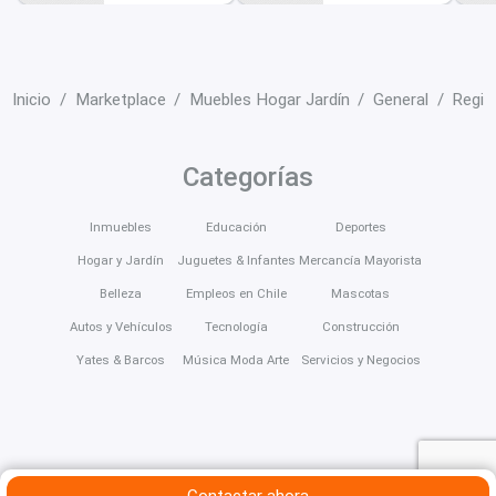
Inicio
Marketplace
Muebles Hogar Jardín
General
Regió
Categorías
Inmuebles
Educación
Deportes
Hogar y Jardín
Juguetes & Infantes
Mercancía Mayorista
Belleza
Empleos en Chile
Mascotas
Autos y Vehículos
Tecnología
Construcción
Yates & Barcos
Música Moda Arte
Servicios y Negocios
Contactar ahora