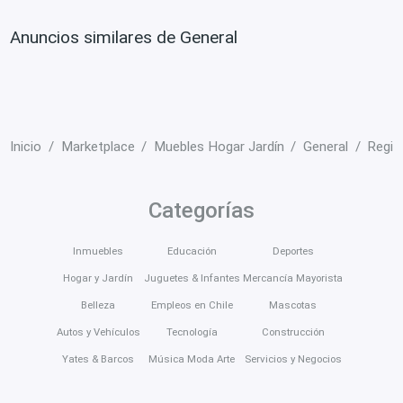
Anuncios similares de General
Inicio
Marketplace
Muebles Hogar Jardín
General
Regió
Categorías
Inmuebles
Educación
Deportes
Hogar y Jardín
Juguetes & Infantes
Mercancía Mayorista
Belleza
Empleos en Chile
Mascotas
Autos y Vehículos
Tecnología
Construcción
Yates & Barcos
Música Moda Arte
Servicios y Negocios