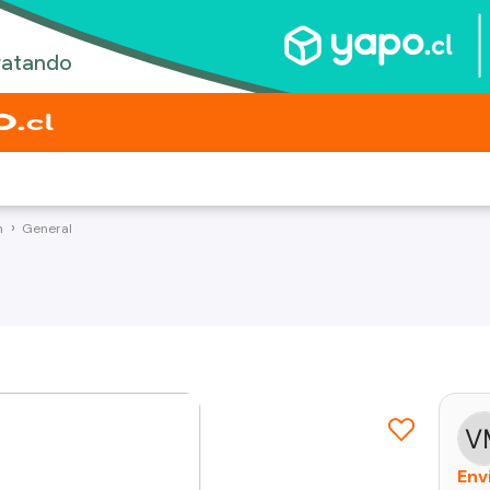
n
General
Env