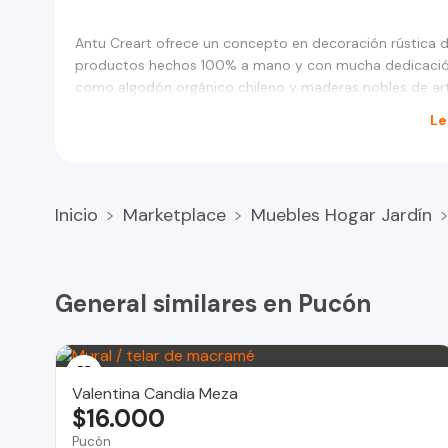
Antu Creart ofrece un concepto en decoración rústica
productos hechos 100% a mano y con mucha dedicación
como algodón orgánico chileno y maderas nobles de art
Le
Inicio
Marketplace
Muebles Hogar Jardín
General similares en Pucón
Valentina Candia Meza
$16.000
Pucón