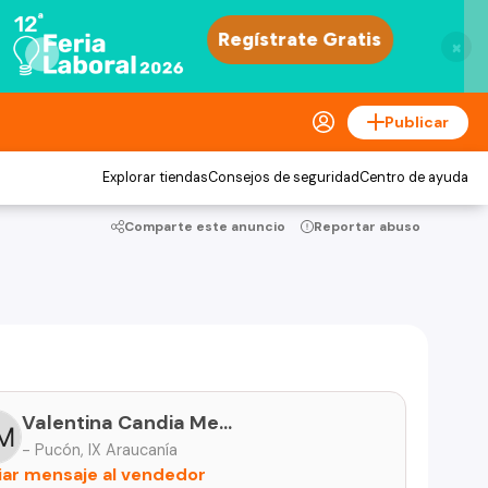
×
Publicar
Explorar tiendas
Consejos de seguridad
Centro de ayuda
Comparte este anuncio
Reportar abuso
Valentina Candia Meza
- Pucón, IX Araucanía
iar mensaje al vendedor