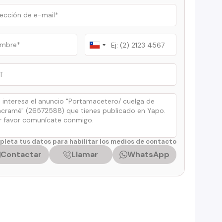
Chile
+56
leta tus datos para habilitar los medios de contacto
Contactar
Llamar
WhatsApp