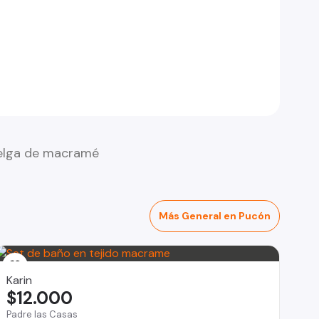
elga de macramé
Más General en Pucón
Karin
$12.000
Padre las Casas