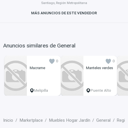
Santiago, Región Metropolitana
MÁS ANUNCIOS DE ESTE VENDEDOR
Anuncios similares de General
0
0
Macrame
Manteles verdes
Melipilla
Puente Alto
Inicio
Marketplace
Muebles Hogar Jardín
General
Regió