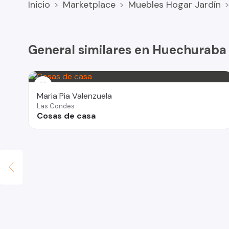
Inicio
Marketplace
Muebles Hogar Jardín
3 ángeles 70 años de antigüedad
100.000 los tres
2 cuadros apolo marco madera 28000 cada uno
General similares en Huechuraba
Cualquier consulta porfavor realizarlas por whatsapp, y
Maria Pia Valenzuela
Las Condes
Cosas de casa