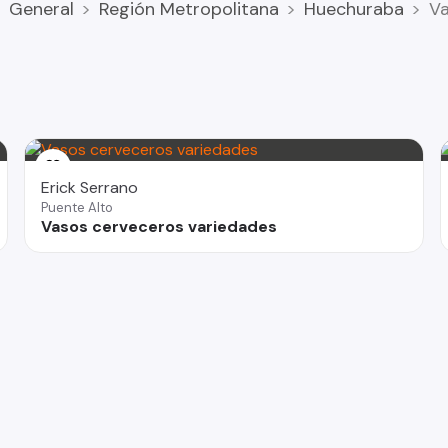
General
Región Metropolitana
Huechuraba
Va
a que yo solo subo el anuncio por ayuda .
Erick Serrano
Puente Alto
Vasos cerveceros variedades