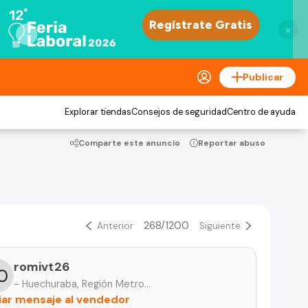
×
Publicar
Explorar tiendas
Consejos de seguridad
Centro de ayuda
Comparte este anuncio
Reportar abuso
268/1200
Anterior
Siguiente
romivt26
- Huechuraba, Región Metropolitana
iar mensaje al vendedor