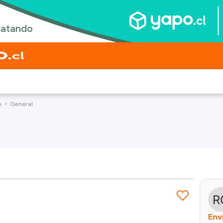
n
General
Env