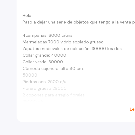
Hola
Paso a dejar una serie de objetos que tengo a la venta 
4campanas: 6000 c/una
Mermeladas 7000 vidrio soplado grueso
Zapatos medievales de colección: 30000 los dos
Collar grande: 40000
Collar verde: 30000
Cómoda cajonera: alto 80 cm,
50000
Piedras onix 2500 c/u
Florero grueso 29000
2 copones para arreglo florales
29000 c/u
2lamparas de velones doradas
Le
29000
Plato loza fina biselado en oro30000 plato árbol de l
Plato chico plaque 34000
Florero bronce 20000