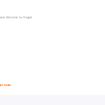
para decorar su hogar
er más
a vida plaque con pata40000