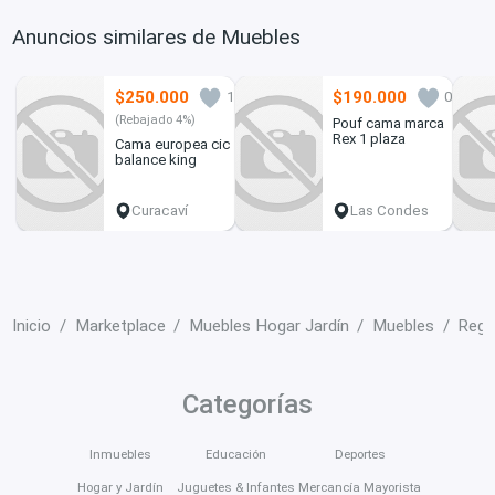
Anuncios similares de Muebles
$250.000
$190.000
1
0
(Rebajado 4%)
Pouf cama marca
Rex 1 plaza
Cama europea cic
balance king
Curacaví
Las Condes
Inicio
Marketplace
Muebles Hogar Jardín
Muebles
Regi
Categorías
Inmuebles
Educación
Deportes
Hogar y Jardín
Juguetes & Infantes
Mercancía Mayorista