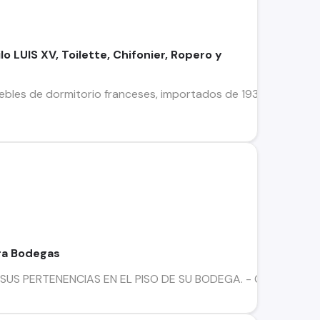
o LUIS XV, Toilette, Chifonier, Ropero y
les de dormitorio franceses, importados de 1937 El estado g
ra Bodegas
US PERTENENCIAS EN EL PISO DE SU BODEGA. - ORGANICE y 