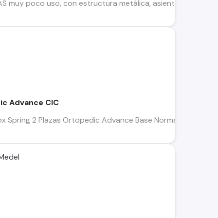
AS muy poco uso, con estructura metálica, asiento y respaldo t
z
ic Advance CIC
 Spring 2 Plazas Ortopedic Advance Base Normal 5 Zonas a 
 Medel