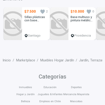
$7.500
$10.000
2
0
Sillas plásticas
Base multiuso y
con base
pintura metálica
metálica
spray
Santiago
Providencia
Inicio
Marketplace
Muebles Hogar Jardín
Jardín, Terrazas
Categorías
Inmuebles
Educación
Deportes
Hogar y Jardín
Juguetes & Infantes
Mercancía Mayorista
Belleza
Empleos en Chile
Mascotas