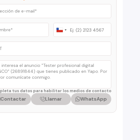
Chile
+56
leta tus datos para habilitar los medios de contacto
Contactar
Llamar
WhatsApp