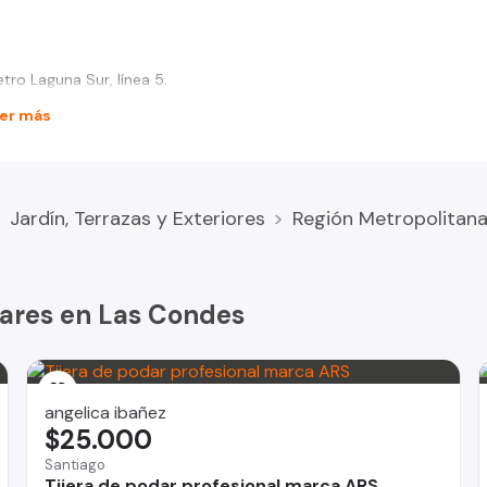
ro Laguna Sur, línea 5.
er más
Jardín, Terrazas y Exteriores
Región Metropolitan
ilares en Las Condes
angelica ibañez
$25.000
Santiago
Tijera de podar profesional marca ARS