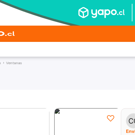
n
Ventanas
Env