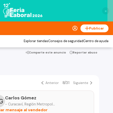
×
Publicar
Explorar tiendas
Consejos de seguridad
Centro de ayuda
Comparte este anuncio
Reportar abuso
8/31
Anterior
Siguiente
Carlos Gómez
- Curacaví, Región Metropolitana
iar mensaje al vendedor