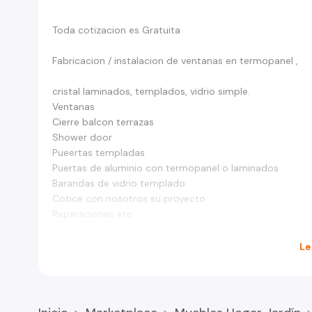
Toda cotizacion es Gratuita
Fabricacion / instalacion de ventanas en termopanel ,
cristal laminados, templados, vidrio simple.
Ventanas
Cierre balcon terrazas
Shower door
Pueertas templadas
Puertas de aluminio con termopanel o laminados
Barandas de vidrio templado
Cotice con nosotros su proyecto
Reparaciones etc.
Envianos tu proyecto y lo cotizamos y asesoramos tu m
Le
solicitud
Carlos Gomez