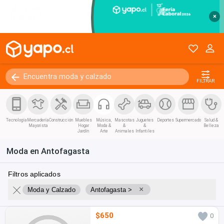
×
FILTRAR
Tecnología
Mercadería
Construcción
Muebles
Música,
Mascotas
Juguetes
Deportes
Supermercado
Salud &
Mayorista
Hogar
Moda &
&
&
Belleza
Jardín
Arte
Animales
Infantiles
Moda en Antofagasta
Filtros aplicados
×
Moda y Calzado
Antofagasta >
$650
0