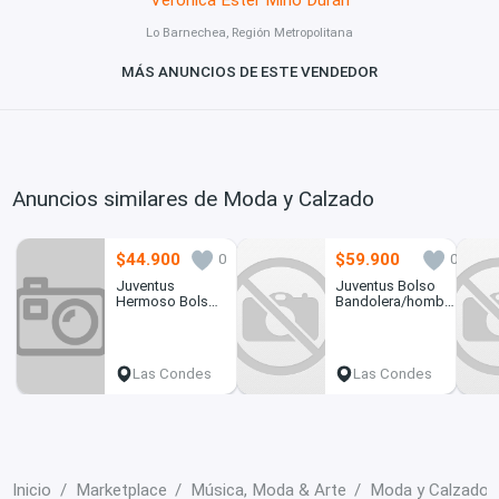
Lo Barnechea, Región Metropolitana
MÁS ANUNCIOS DE ESTE VENDEDOR
Anuncios similares de Moda y Calzado
$44.900
$59.900
0
0
Juventus
Juventus Bolso
Hermoso Bolso
Bandolera/hombro
Shopping C/
Bitono Freetime
Logo y
Estampad
Las Condes
Las Condes
Inicio
Marketplace
Música, Moda & Arte
Moda y Calzado