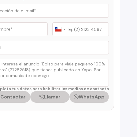
Chile
+56
leta tus datos para habilitar los medios de contacto
Contactar
Llamar
WhatsApp