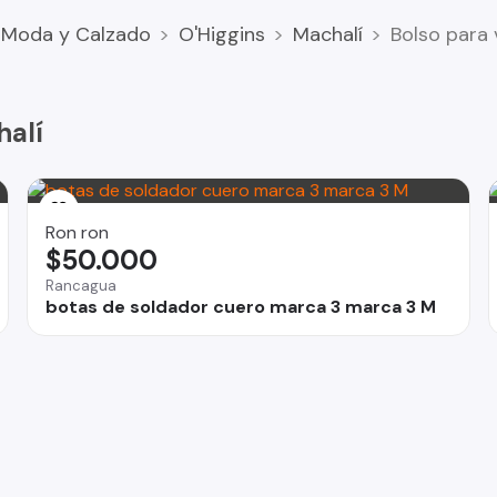
Moda y Calzado
O'Higgins
Machalí
Bolso para
li, envíos a todo Chile.
halí
ara nosotros poder ayudar.
Ron ron
$50.000
Rancagua
botas de soldador cuero marca 3 marca 3 M