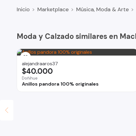
18.3 cm de alto.
Inicio
Marketplace
Música, Moda & Arte
15.24 cm de ancho.
Con garantía.
Se puede pasar a ver sin compromiso.
Retiro en domicilio, despacho gratis por Rancagua-Macha
Moda y Calzado similares en Mac
Ante cualquier duda envíenos un mensaje, es un gusto p
Saludos cordiales.
alejandraaros37
$40.000
Doñihue
Anillos pandora 100% originales