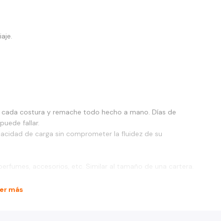
aje.
na, cada costura y remache todo hecho a mano. Días de
puede fallar.
pacidad de carga sin comprometer la fluidez de su
perfumes, accesorios, etc. Similar al tamaño de una cartera.
er más