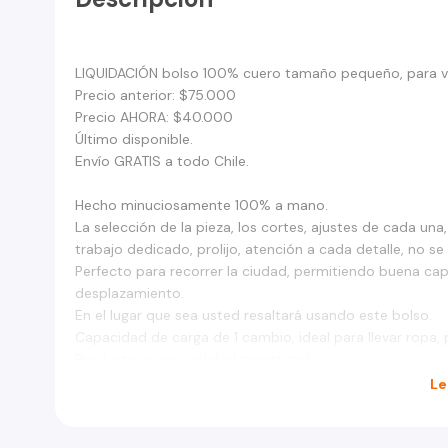
LIQUIDACIÓN bolso 100% cuero tamaño pequeño, para vi
Precio anterior: $75.000
Precio AHORA: $40.000
Último disponible.
Envío GRATIS a todo Chile.
Hecho minuciosamente 100% a mano.
La selección de la pieza, los cortes, ajustes de cada u
trabajo dedicado, prolijo, atención a cada detalle, no se 
Perfecto para recorrer la ciudad, permitiendo buena ca
desplazamiento.
En el lugar que sea usted resaltará usando este bolso.
Capacidad de carga de 1 cambio, ideal para llevar ropa, 
Producto nuevo, calidad garantizada.
Incluye correa de hombro.
Le
Color en dos tonalidades, marrón oscuro y claro.
Medidas:
30.48 cm de largo.