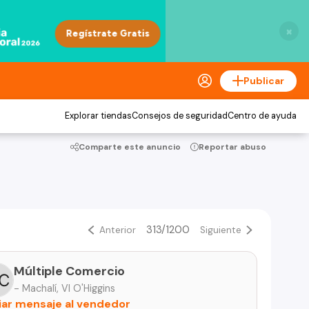
×
Publicar
Explorar tiendas
Consejos de seguridad
Centro de ayuda
Comparte este anuncio
Reportar abuso
313/1200
Anterior
Siguiente
Múltiple Comercio
- Machalí, VI O'Higgins
iar mensaje al vendedor