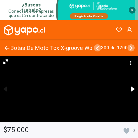
×
Botas De Moto Tcx X-groove Wp
300 de 1200
$75.000
0