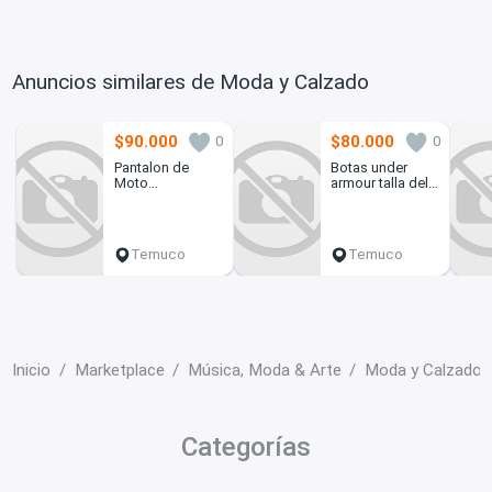
Anuncios similares de Moda y Calzado
$90.000
$80.000
0
0
Pantalon de
Botas under
Moto
armour talla del
ROCKSTAR
40 al 45
BLUR PNT-
YELLOW
Temuco
Temuco
Inicio
Marketplace
Música, Moda & Arte
Moda y Calzado
Categorías