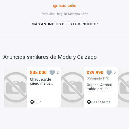
ignacio celis
Peñalolén, Región Metropolitana
MÁS ANUNCIOS DE ESTE VENDEDOR
Anuncios similares de Moda y Calzado
$35.000
$39.990
2
0
(Rebajado 11%)
Chaqueta de
cuero marca
Original Armani
Zara tipo Piloto
traído de usa
talla L
nuevo
Buin
La Cisterna