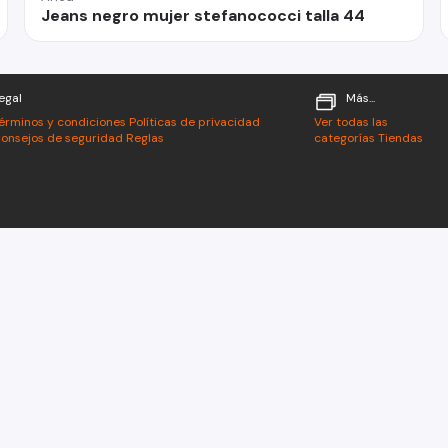
Jeans negro mujer stefanococci talla 44
egal
Más...
érminos y condiciones
Políticas de privacidad
Ver todas las
onsejos de seguridad
Reglas
categorías
Tiendas