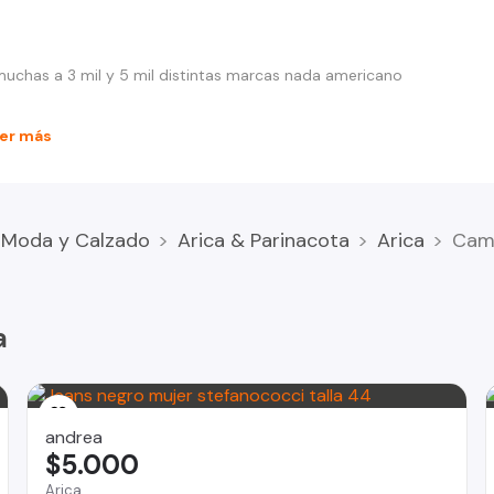
muchas a 3 mil y 5 mil distintas marcas nada americano
er más
Moda y Calzado
Arica & Parinacota
Arica
Cami
a
andrea
$5.000
Arica