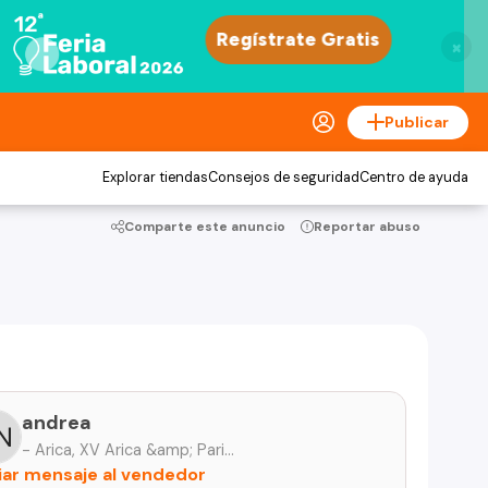
×
Publicar
Explorar tiendas
Consejos de seguridad
Centro de ayuda
Comparte este anuncio
Reportar abuso
andrea
- Arica, XV Arica &amp; Parinacota
iar mensaje al vendedor