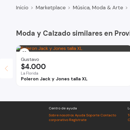
Medidas :
Inicio
Marketplace
Música, Moda & Arte
Largo - 100,5cm
Ancho - 7,7cm
Moda y Calzado similares en Prov
- Solo $4300
* Podemos entregar en los Metros Santa Isabel , Baqueda
cambio de andén
Gustavo
$4.000
La Florida
Poleron Jack y Jones talla XL
Centro de ayuda
L
Sobre nosotros
Ayuda
Soporte
Contacto
T
corporativo
Regístrate
C