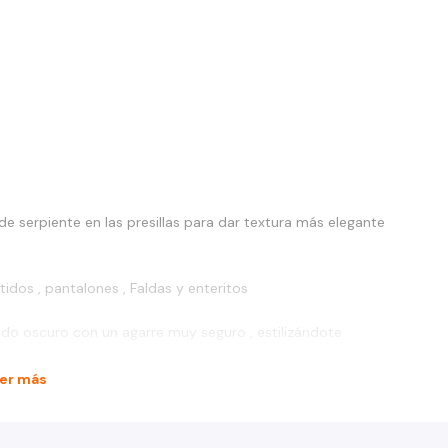
de serpiente en las presillas para dar textura más elegante
tidos , pantalones , Faldas y enteritos
eado oscuro con un agarre muy seguro , estilizándote
er más
es visible en el cinturon al exterior , y tampoco afecta en su