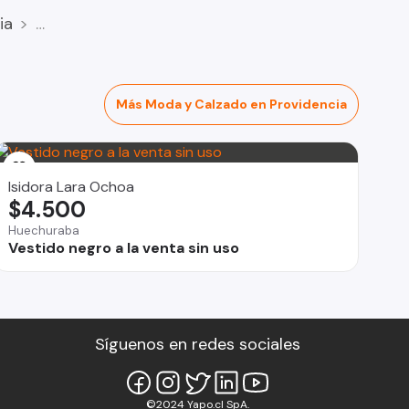
ia
Más Moda y Calzado en Providencia
Isidora Lara Ochoa
$4.500
Huechuraba
Vestido negro a la venta sin uso
Síguenos en redes sociales
©2024 Yapo.cl SpA.