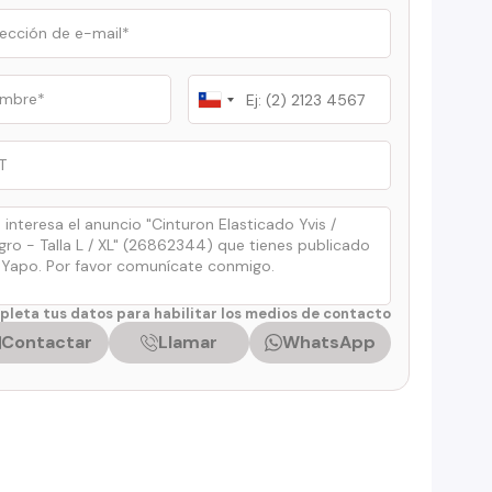
Chile
+56
leta tus datos para habilitar los medios de contacto
Contactar
Llamar
WhatsApp