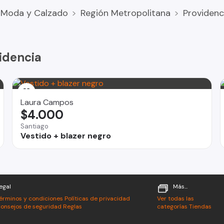
Moda y Calzado
Región Metropolitana
Providenc
idencia
no , Salvador o Irarrazaval , por comodidad puede ser en el
Laura Campos
$4.000
Santiago
Vestido + blazer negro
egal
Más...
érminos y condiciones
Políticas de privacidad
Ver todas las
onsejos de seguridad
Reglas
categorías
Tiendas