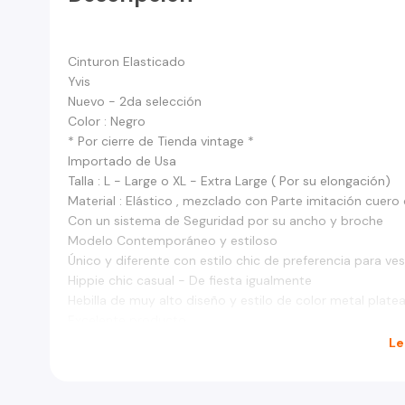
Cinturon Elasticado
Yvis
Nuevo - 2da selección
Color : Negro
* Por cierre de Tienda vintage *
Importado de Usa
Talla : L - Large o XL - Extra Large ( Por su elongación)
Material : Elástico , mezclado con Parte imitación cuero 
Con un sistema de Seguridad por su ancho y broche
Modelo Contemporáneo y estiloso
Único y diferente con estilo chic de preferencia para ves
Hippie chic casual - De fiesta igualmente
Hebilla de muy alto diseño y estilo de color metal plat
Excelente producto
Le
* Con un detalle en el elástico por el trasporte, esto no 
elasticidad ver foto 3 *