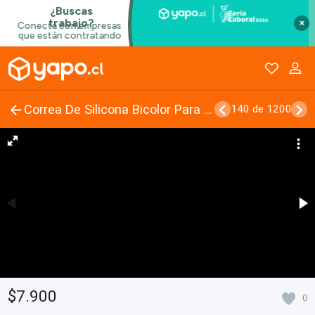
×
Correa De Silicona Bicolor Para Reloj Huawei Gt2e
140 de 1200
$7.900
0