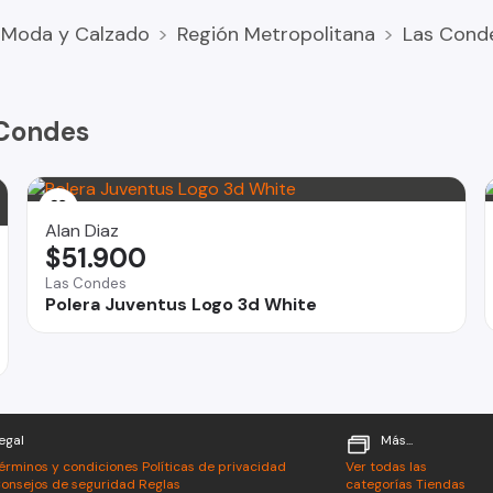
Moda y Calzado
Región Metropolitana
Las Cond
 Condes
Alan Diaz
$51.900
Las Condes
Polera Juventus Logo 3d White
egal
Más...
érminos y condiciones
Políticas de privacidad
Ver todas las
onsejos de seguridad
Reglas
categorías
Tiendas