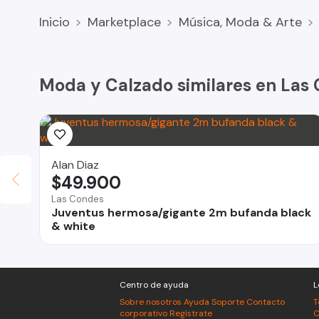
Inicio
Marketplace
Música, Moda & Arte
Moda y Calzado similares en Las
Alan Diaz
$49.900
Las Condes
Juventus hermosa/gigante 2m bufanda black
& white
Centro de ayuda
L
Sobre nosotros
Ayuda
Soporte
Contacto
T
corporativo
Regístrate
C