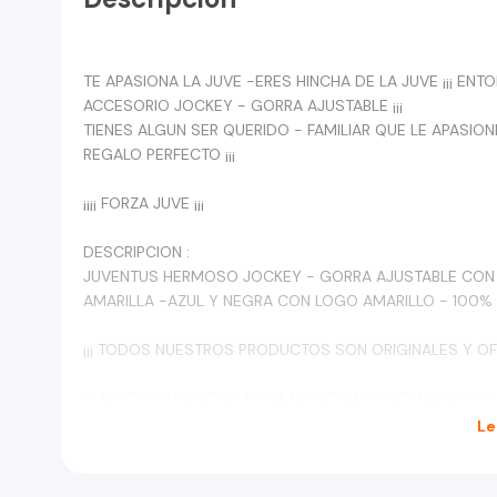
TE APASIONA LA JUVE -ERES HINCHA DE LA JUVE ¡¡¡ E
ACCESORIO JOCKEY - GORRA AJUSTABLE ¡¡¡
TIENES ALGUN SER QUERIDO - FAMILIAR QUE LE APASIONE
REGALO PERFECTO ¡¡¡
¡¡¡¡ FORZA JUVE ¡¡¡
DESCRIPCION :
JUVENTUS HERMOSO JOCKEY - GORRA AJUSTABLE CON 
AMARILLA -AZUL Y NEGRA CON LOGO AMARILLO - 100% ALG
¡¡¡ TODOS NUESTROS PRODUCTOS SON ORIGINALES Y OFIC
¡¡¡ APROVECHA A DARLE UNA MIRADA A LOS DEMAS PR
Le