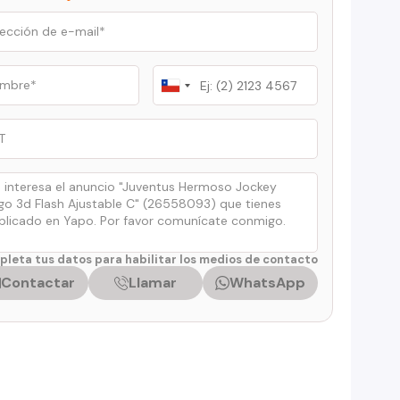
Chile
+56
leta tus datos para habilitar los medios de contacto
Contactar
Llamar
WhatsApp