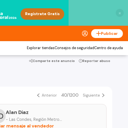
×
Publicar
Explorar tiendas
Consejos de seguridad
Centro de ayuda
Comparte este anuncio
Reportar abuso
40/1200
Anterior
Siguiente
Alan Diaz
- Las Condes, Región Metropolitana
iar mensaje al vendedor