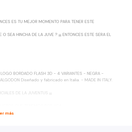
NTONCES ES TU MEJOR MOMENTO PARA TENER ESTE
 O SEA HINCHA DE LA JUVE ? ¡¡¡ ENTONCES ESTE SERA EL
LOGO BORDADO FLASH 3D - 4 VARIANTES - NEGRA -
ODON Diseñado y fabricado en Italia. - MADE IN ITALY.
IALES DE LA JUVENTUS ¡¡¡
ODUCTOS QUE TENEMOS POR ACA
er más