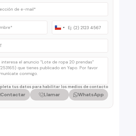
Chile
+56
leta tus datos para habilitar los medios de contacto
Contactar
Llamar
WhatsApp