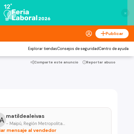
×
Publicar
Explorar tiendas
Consejos de seguridad
Centro de ayuda
Comparte este anuncio
Reportar abuso
matildealeivas
- Maipú, Región Metropolitana
iar mensaje al vendedor