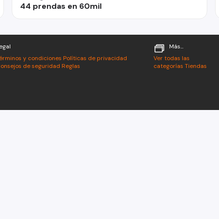
44 prendas en 60mil
egal
Más...
érminos y condiciones
Políticas de privacidad
Ver todas las
onsejos de seguridad
Reglas
categorías
Tiendas