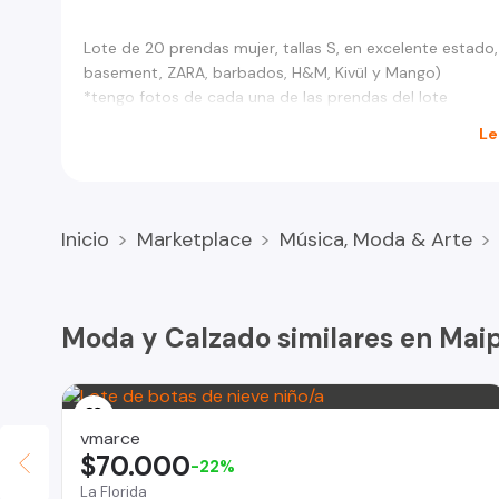
Lote de 20 prendas mujer, tallas S, en excelente estado,
basement, ZARA, barbados, H&M, Kivül y Mango)
*tengo fotos de cada una de las prendas del lote
Le
Inicio
Marketplace
Música, Moda & Arte
Moda y Calzado similares en Mai
vmarce
$70.000
-22%
La Florida