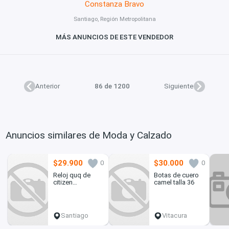
Constanza Bravo
Santiago, Región Metropolitana
MÁS ANUNCIOS DE ESTE VENDEDOR
Anterior
86 de 1200
Siguiente
Anuncios similares de Moda y Calzado
$29.900
$30.000
0
0
Reloj quq de
Botas de cuero
citizen
camel talla 36
q893j011y mujer
dorado
Santiago
Vitacura