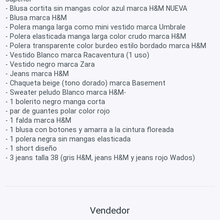
- Blusa cortita sin mangas color azul marca H&M NUEVA
- Blusa marca H&M
- Polera manga larga como mini vestido marca Umbrale
- Polera elasticada manga larga color crudo marca H&M
- Polera transparente color burdeo estilo bordado marca H&M
- Vestido Blanco marca Racaventura (1 uso)
- Vestido negro marca Zara
- Jeans marca H&M
- Chaqueta beige (tono dorado) marca Basement
- Sweater peludo Blanco marca H&M-
- 1 bolerito negro manga corta
- par de guantes polar color rojo
- 1 falda marca H&M
- 1 blusa con botones y amarra a la cintura floreada
- 1 polera negra sin mangas elasticada
- 1 short diseño
- 3 jeans talla 38 (gris H&M, jeans H&M y jeans rojo Wados)
Vendedor