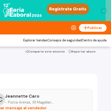
×
Publicar
Explorar tiendas
Consejos de seguridad
Centro de ayuda
Comparte este anuncio
Reportar abuso
Jeannette Caro
- Punta Arenas, XII Magallanes &amp; Antártica
iar mensaje al vendedor