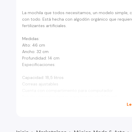
La mochila que todos necesitamos, un modelo simple, 
con todo. Está hecha con algodón orgánico que requiere
fertilizantes artificiales.
Medidas:
Alto: 46 cm
Ancho: 32 cm
Profundidad: 14 cm
Especificaciones:
Capacidad: 18,5 litros
Correas ajustables
Cuenta con compartimento para computador
Bolsillos laterales (aptos para botella de 500 ml)
No resistente al agua
Le
Apto para computadores de hasta 13 pulgadas
Cuidados:
Lavar por el reverso con agua fría y detergente suave e