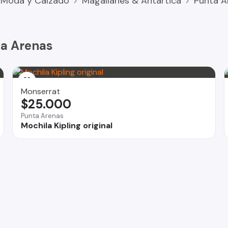
Moda y Calzado
Magallanes & Antártica
Punta A
Secar al aire libre y planchar en prenda húmeda
ta Arenas
Monserrat
$25.000
Punta Arenas
Mochila Kipling original