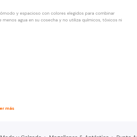
cómodo y espacioso con colores elegidos para combinar
 menos agua en su cosecha y no utiliza químicos, tóxicos ni
er más
n lavadora o a mano con colores similares. Para prendas