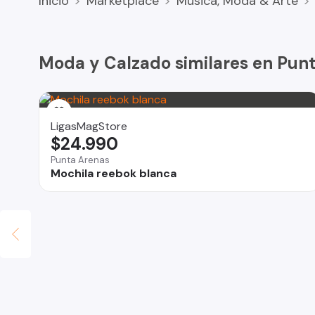
Inicio
Marketplace
Música, Moda & Arte
delicadas usar bolsa de malla. No estrujar, no refregar. 
Moda y Calzado similares en Pun
LigasMagStore
$24.990
Punta Arenas
Mochila reebok blanca