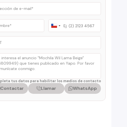
Chile
+56
leta tus datos para habilitar los medios de contacto
Contactar
Llamar
WhatsApp