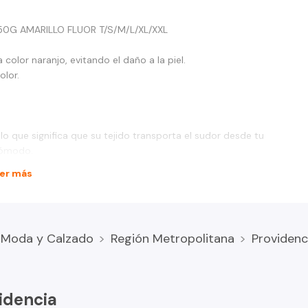
50G AMARILLO FLUOR T/S/M/L/XL/XXL
color naranjo, evitando el daño a la piel.
olor.
lo que significa que su tejido transporta el sudor desde tu
cómodo.
er más
Moda y Calzado
Región Metropolitana
Providenc
idencia