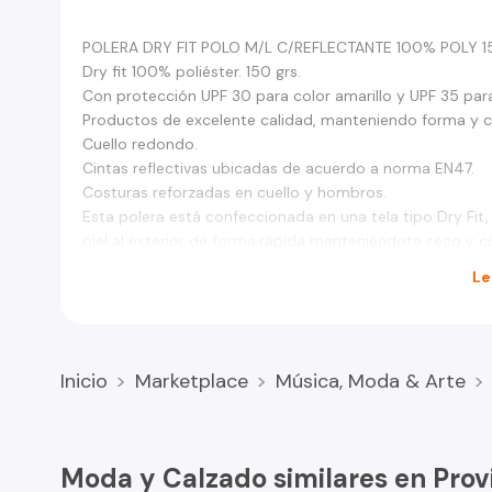
POLERA DRY FIT POLO M/L C/REFLECTANTE 100% POLY 1
Dry fit 100% poliéster. 150 grs.
Con protección UPF 30 para color amarillo y UPF 35 para 
Productos de excelente calidad, manteniendo forma y c
Cuello redondo.
Cintas reflectivas ubicadas de acuerdo a norma EN47.
Costuras reforzadas en cuello y hombros.
Esta polera está confeccionada en una tela tipo Dry Fit, 
piel al exterior de forma.rápida manteniéndote seco y 
Le
Inicio
Marketplace
Música, Moda & Arte
Moda y Calzado similares en Prov