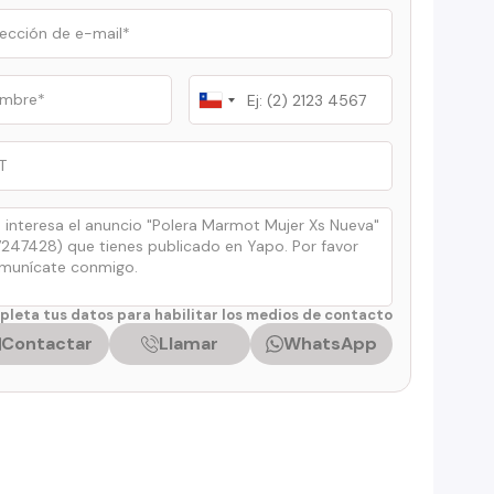
Chile
+56
leta tus datos para habilitar los medios de contacto
Contactar
Llamar
WhatsApp