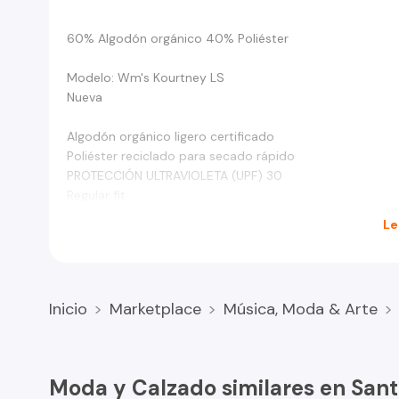
60% Algodón orgánico 40% Poliéster
Modelo: Wm's Kourtney LS
Nueva
Algodón orgánico ligero certificado
Poliéster reciclado para secado rápido
PROTECCIÓN ULTRAVIOLETA (UPF) 30
Regular fit
Le
Inicio
Marketplace
Música, Moda & Arte
Moda y Calzado similares en Sant