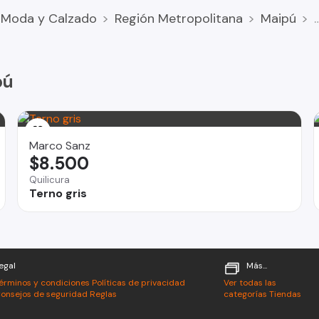
Moda y Calzado
Región Metropolitana
Maipú
pú
Marco Sanz
$8.500
lor a tu elección)
Quilicura
Terno gris
egal
Más...
érminos y condiciones
Políticas de privacidad
Ver todas las
onsejos de seguridad
Reglas
categorías
Tiendas