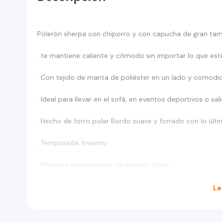
Polerón sherpa con chiporro y con capucha de gran tam
. te mantiene caliente y cómodo sin importar lo que est
. Con tejido de manta de poliéster en un lado y comodi
. Ideal para llevar en el sofá, en eventos deportivos o sal
. Hecho de forro polar Bordo suave y forrado con lo úl
. Temporada: Invierno
. Medidas aproximadas de polerón polar
Altura hasta el cuello 75cm
Le
Ancho 70cm