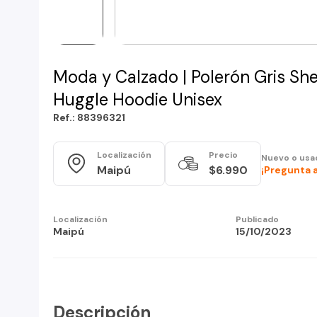
Moda y Calzado | Polerón Gris Sh
Huggle Hoodie Unisex
Ref.: 88396321
Localización
Precio
Nuevo o usa
Maipú
$6.990
¡Pregunta 
Localización
Publicado
Maipú
15/10/2023
Descripción