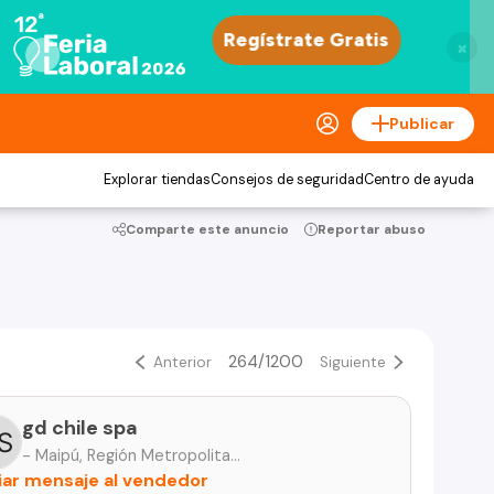
×
Publicar
Explorar tiendas
Consejos de seguridad
Centro de ayuda
Comparte este anuncio
Reportar abuso
264/1200
Anterior
Siguiente
gd chile spa
- Maipú, Región Metropolitana
iar mensaje al vendedor