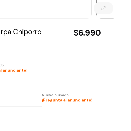
erpa Chiporro
$6.990
do
al anunciante!
Nuevo o usado
¡Pregunta al anunciante!