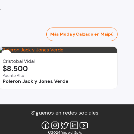
Más Moda y Calzado en Maipú
Cristobal Vidal
$8.500
Puente Alto
Poleron Jack y Jones Verde
Síguenos en redes sociales
©2024 Yapo.cl SpA.