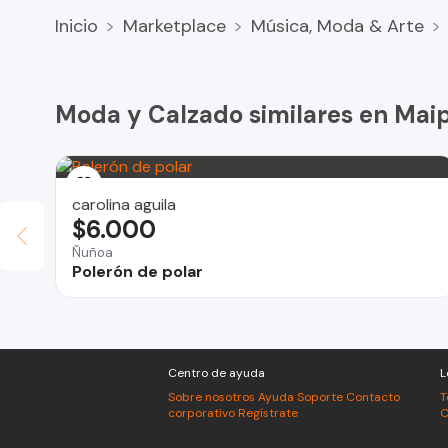
Capucha 33cm
Inicio
Marketplace
Música, Moda & Arte
Bolsillo central Ancho 33cm x alto 24cm
Mangas largo 53cm
Moda y Calzado similares en Mai
Manga ancho 26cm
Contenido de la compra :
carolina aguila
$6.000
x1 Polerón Sherpa Con Chiporro Huggle Hoodie Unisex (co
Ñuñoa
Polerón de polar
Centro de ayuda
L
Sobre nosotros
Ayuda
Soporte
Contacto
T
corporativo
Regístrate
C