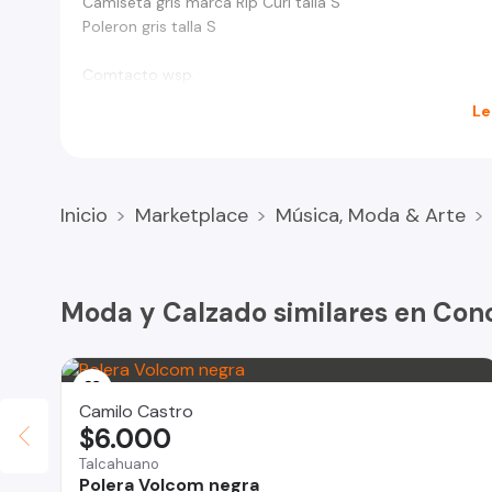
Camiseta gris marca Rip Curl talla S
Poleron gris talla S
Comtacto wsp.
Le
Inicio
Marketplace
Música, Moda & Arte
Moda y Calzado similares en Con
Camilo Castro
$6.000
Talcahuano
Polera Volcom negra