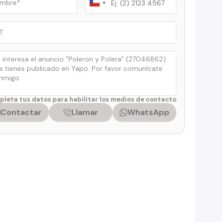
Chile
+56
leta tus datos para habilitar los medios de contacto
Contactar
Llamar
WhatsApp