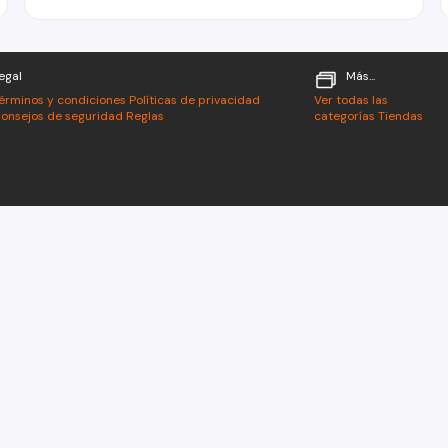
egal
Más...
érminos y condiciones
Políticas de privacidad
Ver todas las
onsejos de seguridad
Reglas
categorías
Tiendas