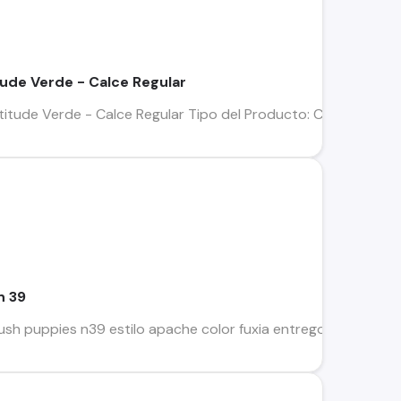
ude Verde - Calce Regular
itude Verde - Calce Regular Tipo del Producto: ChaquetaTecno
n 39
h puppies n39 estilo apache color fuxia entrego en metro el 