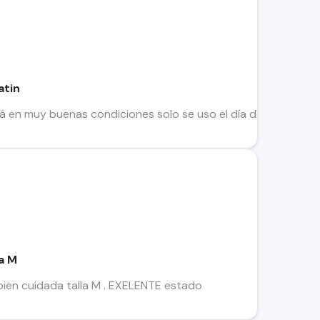
atin
stá en muy buenas condiciones solo se uso el día de la boda e
a M
ien cuidada talla M . EXELENTE estado