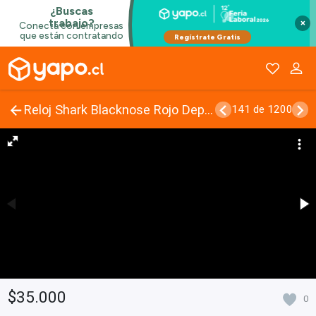
×
Reloj Shark Blacknose Rojo Deportivo impermeable
141 de 1200
$35.000
0