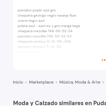
pantalon poplin azul gris
chaqueta geologo negro naranja fluer
overol negro azul
polera azul - azul rey y gris manga larga
chaqueta mezclilla T48-50-52-54
pantalon mezclilla T48-50-52-54
chaqueta termica TL-XL-XXL-XXXL
pantalon termico TL-XL-XXL
cotonas azules
Le
Inicio
Marketplace
Música, Moda & Arte
Moda y Calzado similares en Pud