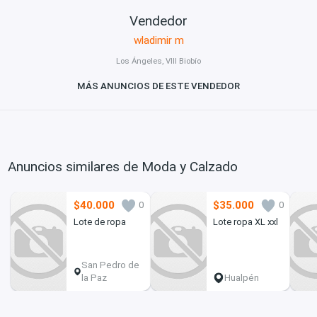
Vendedor
wladimir m
Los Ángeles, VIII Biobío
MÁS ANUNCIOS DE ESTE VENDEDOR
Anuncios similares de Moda y Calzado
$40.000
$35.000
0
0
Lote de ropa
Lote ropa XL xxl
San Pedro de
la Paz
Hualpén