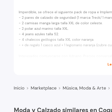
Imperdible, se ofrece el siguiente pack de ropa e Imple
- 2 pares de calzado de seguridad (1 marca Treck/ 1 marc
- 2 camisas manga larga talla XXL de color celeste.
- 2 polar azul marino talla XXL.
- 4 jeans azules talla 52.
- 4 chalecos geólogos talla XXL color naranja.
- + de regalo 1 casco azul + 1 legionario naranja (cubre cu
Interesados comunicarse con Adriano. Precios conversa
Le
Inicio
Marketplace
Música, Moda & Arte
Moda y Calzado similares en Co