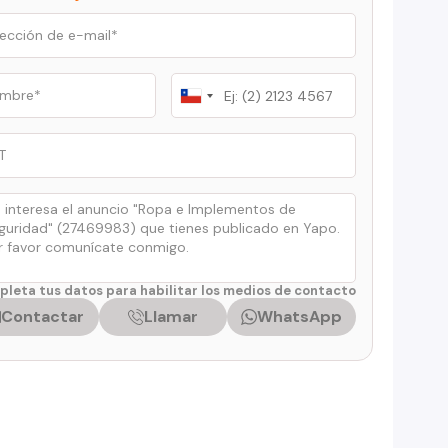
Chile
+56
leta tus datos para habilitar los medios de contacto
Contactar
Llamar
WhatsApp