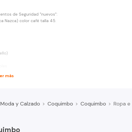
mentos de Seguridad "nuevos":
a Nazca) color café talla 45.
ello)
bles
er más
Moda y Calzado
Coquimbo
Coquimbo
Ropa e
quimbo