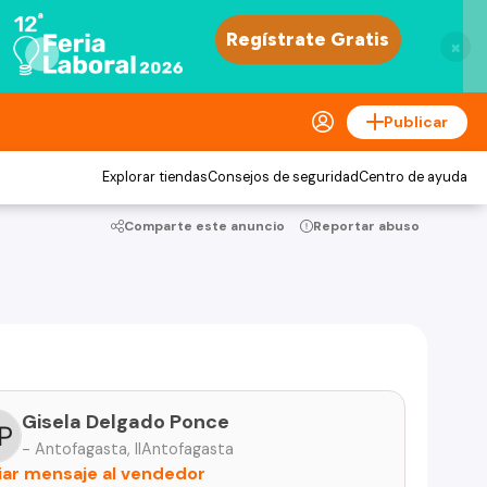
×
Publicar
Explorar tiendas
Consejos de seguridad
Centro de ayuda
Comparte este anuncio
Reportar abuso
Gisela Delgado Ponce
- Antofagasta, IIAntofagasta
iar mensaje al vendedor