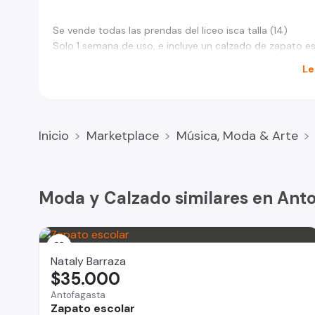
Se vende todas las prendas del liceo isca talla (14)
Solo 1 semana de uso, e incluye un calzado de zapato e
Le
Inicio
Marketplace
Música, Moda & Arte
Moda y Calzado similares en Ant
Nataly Barraza
$35.000
Antofagasta
Zapato escolar