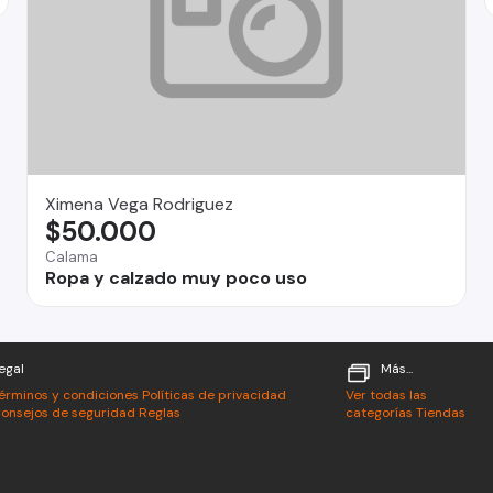
Ximena Vega Rodriguez
$50.000
Calama
Ropa y calzado muy poco uso
egal
Más...
érminos y condiciones
Políticas de privacidad
Ver todas las
onsejos de seguridad
Reglas
categorías
Tiendas