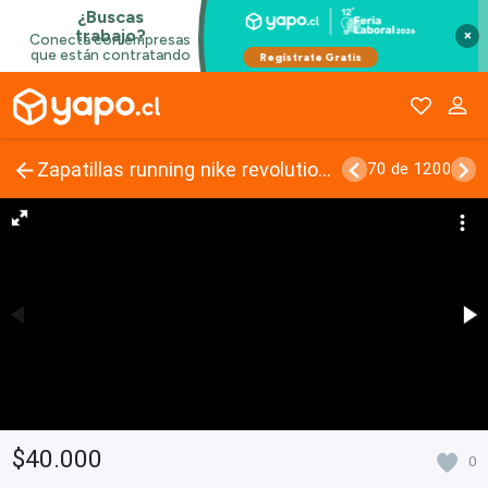
×
Zapatillas running nike revolution nn
70 de 1200
$40.000
0