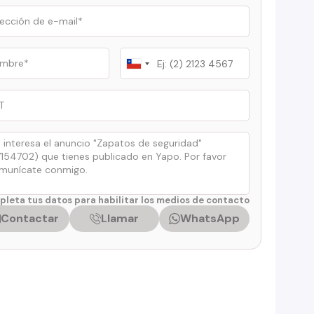
Chile
+56
leta tus datos para habilitar los medios de contacto
Contactar
Llamar
WhatsApp