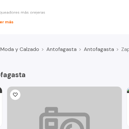
queadores más orejeras
er más
Moda y Calzado
Antofagasta
Antofagasta
Za
ofagasta