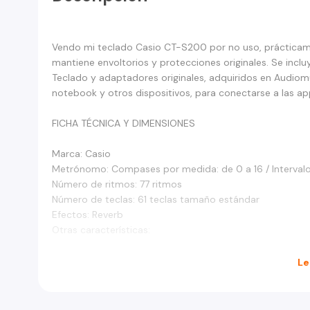
Vendo mi teclado Casio CT-S200 por no uso, prácticamen
mantiene envoltorios y protecciones originales. Se inclu
Teclado y adaptadores originales, adquiridos en Audiomú
notebook y otros dispositivos, para conectarse a las a
FICHA TÉCNICA Y DIMENSIONES
Marca: Casio
Metrónomo: Compases por medida: de 0 a 16 / Interval
Número de ritmos: 77 ritmos
Número de teclas: 61 teclas tamaño estándar
Efectos: Reverb
Otras características:
*Transposición: ±1 octavas (de -12 a +12 semitonos)
Le
*Ajuste de sonido: A4 = de 415,5 a 465,9 Hz (predetermi
*Preajuste con un botón: 77
*Botón de tono sostenido