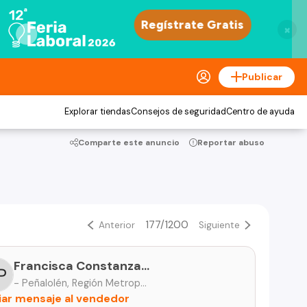
×
Publicar
Explorar tiendas
Consejos de seguridad
Centro de ayuda
Comparte este anuncio
Reportar abuso
177/1200
Anterior
Siguiente
Francisca Constanza Silva Peñaloza
- Peñalolén, Región Metropolitana
iar mensaje al vendedor