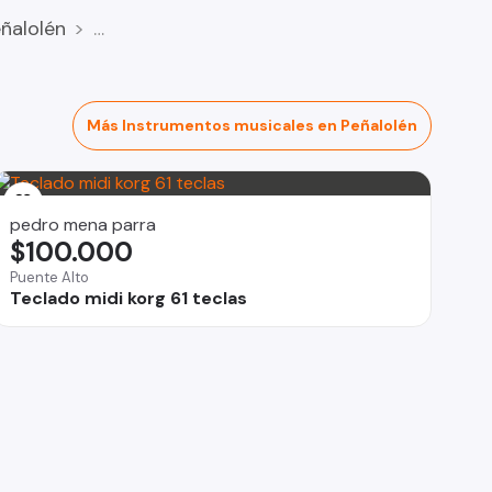
ñalolén
Más Instrumentos musicales en Peñalolén
pedro mena parra
$100.000
Puente Alto
Teclado midi korg 61 teclas