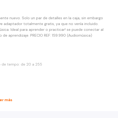
te nuevo. Solo un par de detalles en la caja, sin embargo
ye adaptador totalmente gratis, ya que no venía incluido.
sica. Ideal para aprender o practicar! se puede conectar al
pp de aprendizaje. PRECIO REF: 159.990 (Audiomúsica)
o de tempo: de 20 a 255
er más
nado inicial: 440 Hz)