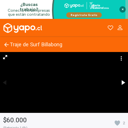
×
Traje de Surf Billabong
$60.000
2
(Rebajado 14%)