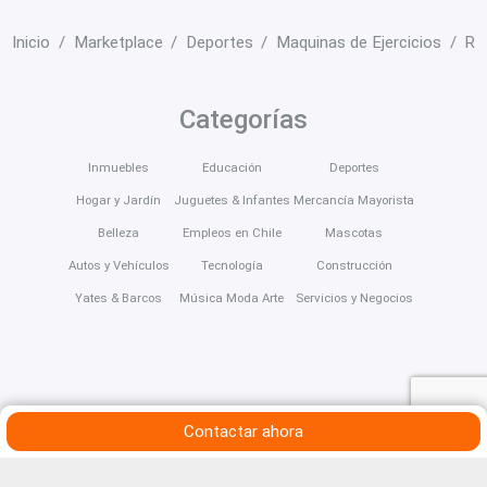
Inicio
Marketplace
Deportes
Maquinas de Ejercicios
Re
Categorías
Inmuebles
Educación
Deportes
Hogar y Jardín
Juguetes & Infantes
Mercancía Mayorista
Belleza
Empleos en Chile
Mascotas
Autos y Vehículos
Tecnología
Construcción
Yates & Barcos
Música Moda Arte
Servicios y Negocios
Contactar ahora