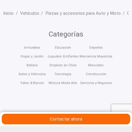
Inicio
Vehículos
Piezas y accesorios para Auto y Moto
Ot
Categorías
Inmuebles
Educación
Deportes
Hogar y Jardín
Juguetes & Infantes
Mercancía Mayorista
Belleza
Empleos en Chile
Mascotas
Autos y Vehículos
Tecnología
Construcción
Yates & Barcos
Música Moda Arte
Servicios y Negocios
Contactar ahora