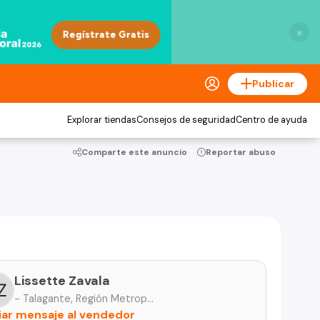
×
Publicar
Explorar tiendas
Consejos de seguridad
Centro de ayuda
Comparte este anuncio
Reportar abuso
Lissette Zavala
- Talagante, Región Metropolitana
iar mensaje al vendedor