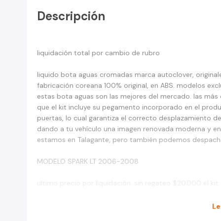
Descripción
liquidación total por cambio de rubro
liquido bota aguas cromadas marca autoclover, original
fabricación coreana 100% original, en ABS. modelos excl
estas bota aguas son las mejores del mercado. las más d
que el kit incluye su pegamento incorporado en el produ
puertas, lo cual garantiza el correcto desplazamiento del 
dando a tu vehículo una imagen renovada moderna y en l
estamos en Talagante, pero también podemos despachar
MODELO SPARK LT 2006-2008
ultimo precio por liquidación, sin regateo $20.000 el kit
.
Le