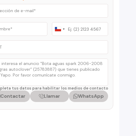
Chile
+56
leta tus datos para habilitar los medios de contacto
Contactar
Llamar
WhatsApp