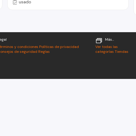
usado
egal
Más...
érminos y condiciones
Políticas de privacidad
Ver todas las
onsejos de seguridad
Reglas
categorías
Tiendas