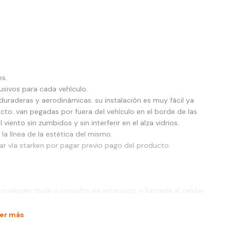
es.
usivos para cada vehículo.
uraderas y aerodinámicas. su instalación es muy fácil ya
cto. van pegadas por fuera del vehículo en el borde de las
viento sin zumbidos y sin interferir en el alza vidrios.
a línea de la estética del mismo.
 vía starken por pagar previo pago del producto.
. cualquier duda o consulta via whatsapp o llamada al celular
er más