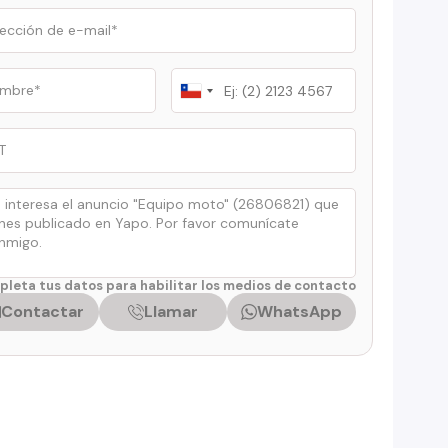
Chile
+56
leta tus datos para habilitar los medios de contacto
Contactar
Llamar
WhatsApp