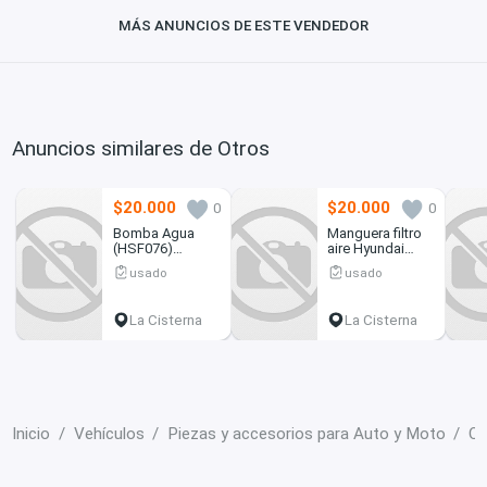
MÁS ANUNCIOS DE ESTE VENDEDOR
Anuncios similares de Otros
$20.000
$20.000
0
0
Bomba Agua
Manguera filtro
(HSF076)
aire Hyundai
Hyundai Santa fe
Porter CRDI 2.5
usado
usado
GLS 2.4 MEC 4
2011
La Cisterna
La Cisterna
Inicio
Vehículos
Piezas y accesorios para Auto y Moto
Ot