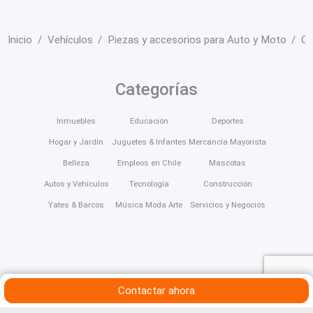
Inicio
Vehículos
Piezas y accesorios para Auto y Moto
Ot
Categorías
Inmuebles
Educación
Deportes
Hogar y Jardín
Juguetes & Infantes
Mercancía Mayorista
Belleza
Empleos en Chile
Mascotas
Autos y Vehículos
Tecnología
Construcción
Yates & Barcos
Música Moda Arte
Servicios y Negocios
Contactar ahora