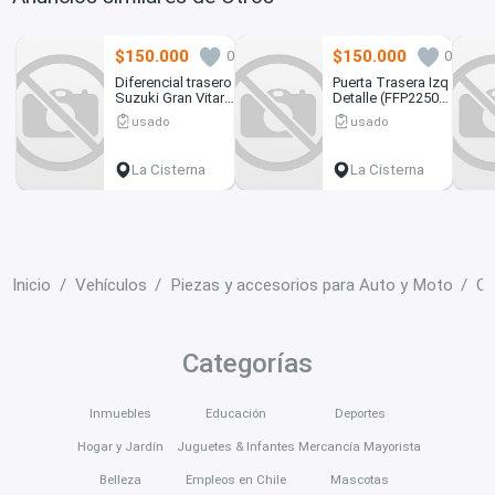
$150.000
$150.000
0
0
Diferencial trasero
Puerta Trasera Izq
Suzuki Gran Vitara
Detalle (FFP2250)
1.6 2010
Ford F150
usado
usado
La Cisterna
La Cisterna
Inicio
Vehículos
Piezas y accesorios para Auto y Moto
Ot
Categorías
Inmuebles
Educación
Deportes
Hogar y Jardín
Juguetes & Infantes
Mercancía Mayorista
Belleza
Empleos en Chile
Mascotas